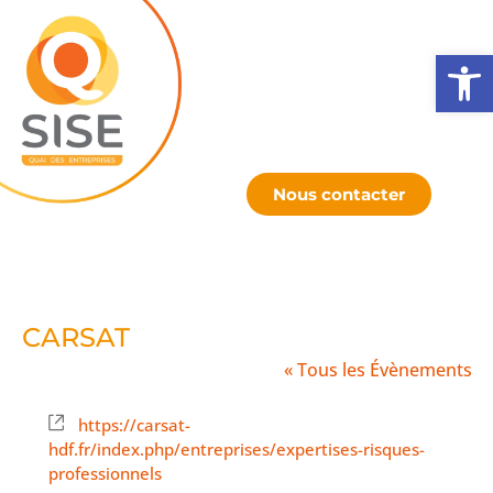
Ouv
Nous contacter
CARSAT
« Tous les Évènements
Site
https://carsat-
web
hdf.fr/index.php/entreprises/expertises-risques-
professionnels