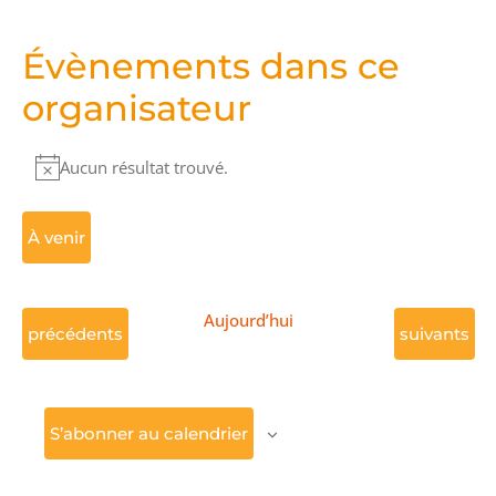
Évènements dans ce
organisateur
Aucun résultat trouvé.
Notice
À venir
Sélectionnez
Aujourd’hui
une
Évènements
Évènement
précédents
suivants
date.
S’abonner au calendrier