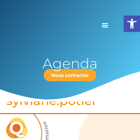
Ouv
Agenda
Nous contacter
Auteur/autrice :
sylviane.potier