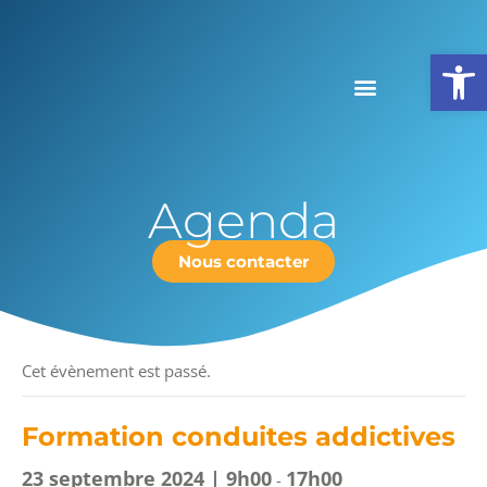
Ouv
Agenda
Nous contacter
« Tous les Évènements
Cet évènement est passé.
Formation conduites addictives
23 septembre 2024 | 9h00
17h00
-